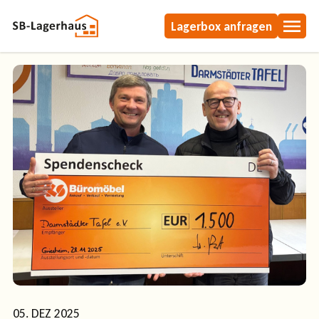
Skip
Lagerbox anfragen
to
main
content
05. DEZ 2025