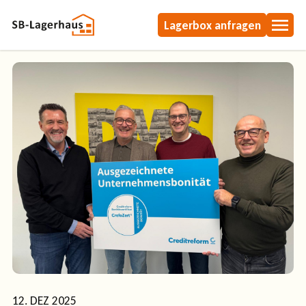
Skip
Lagerbox anfragen
to
main
content
12. DEZ 2025